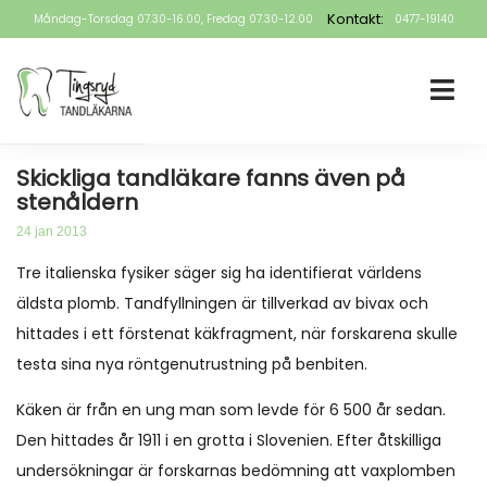
Kontakt:
Måndag-Torsdag 07.30-16.00, Fredag 07.30-12.00
0477-19140
Skickliga tandläkare fanns även på
stenåldern
24 jan 2013
Tre italienska fysiker säger sig ha identifierat världens
äldsta plomb. Tandfyllningen är tillverkad av bivax och
hittades i ett förstenat käkfragment, när forskarena skulle
testa sina nya röntgenutrustning på benbiten.
Käken är från en ung man som levde för 6 500 år sedan.
Den hittades år 1911 i en grotta i Slovenien. Efter åtskilliga
undersökningar är forskarnas bedömning att vaxplomben