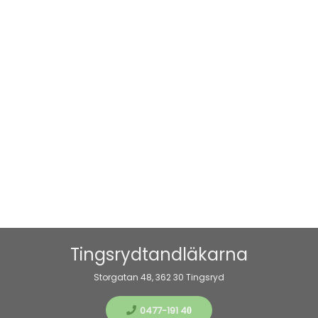
Tingsrydtandläkarna
Storgatan 48, 362 30 Tingsryd
0477-191 4
0