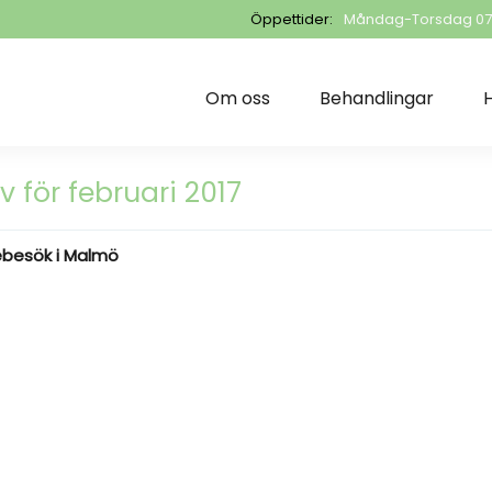
Öppettider:
Måndag-Torsdag 07.3
Om oss
Behandlingar
H
iv för februari 2017
ebesök i Malmö