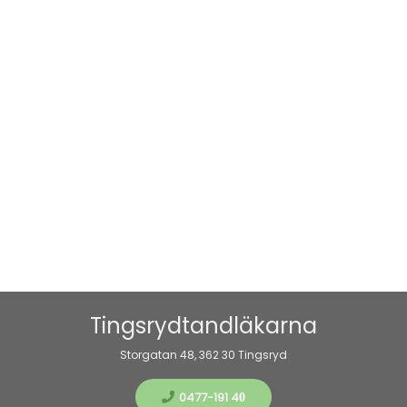
Tingsrydtandläkarna
Storgatan 48, 362 30 Tingsryd
0477-191 4
0