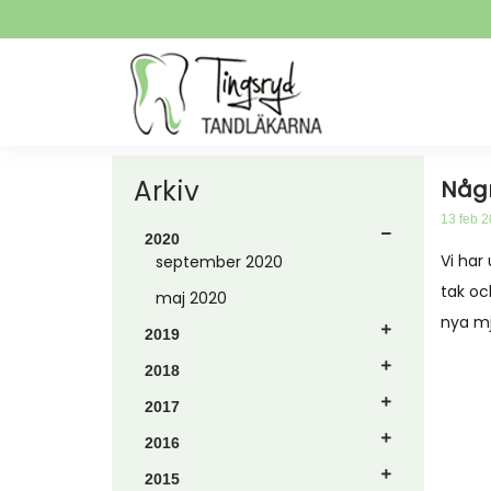
Arkiv
Någr
13 feb 
2020
Vi har
september 2020
tak oc
maj 2020
nya mj
2019
2018
2017
2016
2015