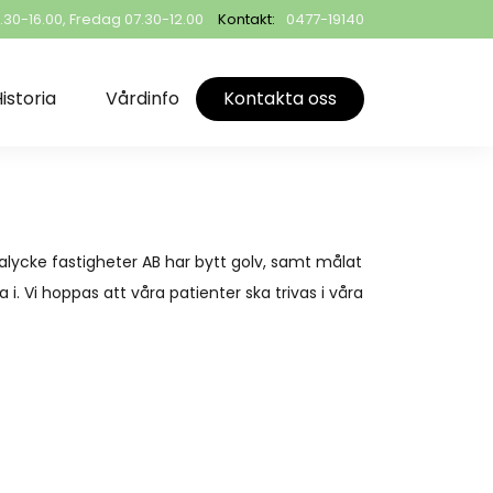
0-16.00, Fredag 07.30-12.00
Kontakt:
0477-19140
istoria
Vårdinfo
Kontakta oss
alycke fastigheter AB har bytt golv, samt målat
i. Vi hoppas att våra patienter ska trivas i våra