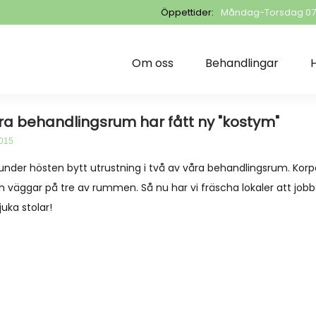
Öppettider:
Måndag-Torsdag 07.3
Om oss
Behandlingar
H
a behandlingsrum har fått ny "kostym"
2015
 under hösten bytt utrustning i två av våra behandlingsrum. Korp
h väggar på tre av rummen. Så nu har vi fräscha lokaler att jobba 
uka stolar!